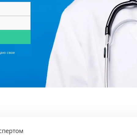
даю свое
кспертом