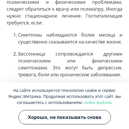
психическими и физическими проблемами,
следует обратиться к врачу или психиатру. Иногда
нужно стационарное лечение. Госпитализация
требуется, если:
Симптомы наблюдаются более месяца и
существенно сказываются на качестве жизни.
Бессонница сопровождается другими
психическими или физическими
симптомами. Это могут быть депрессия,
тревога, боли или хронические заболевания.
Профилактика
На сайте используются технологии cookie и сервис
Яндекс.Метрика. Продолжая использовать этот сайт, вы
Распорядок дня. Важно ложиться спать и
соглашаетесь с использованием
cookie-файлов
.
вставать в одно и то же время каждый день,
включая выходные и праздники. Это
Хорошо, не показывать снова
регулирует внутренние биологические часы,
что способствует лучшему сну.