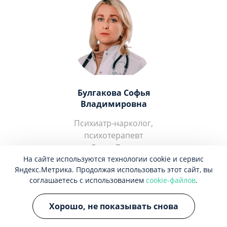
Булгакова Софья
Владимировна
Психиатр-нарколог,
психотерапевт
Стаж 7 лет
На сайте используются технологии cookie и сервис
Яндекс.Метрика. Продолжая использовать этот сайт, вы
ЗАПИСАТЬСЯ
соглашаетесь с использованием
cookie-файлов
.
Хорошо, не показывать снова
Отзывы о центре