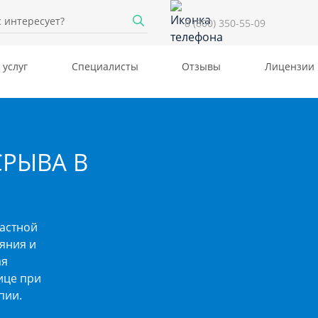
8 (800) 350-55-09
 услуг
Специалисты
Отзывы
Лицензии
СРЫВА В
астной
яния и
ая
ице при
пии.