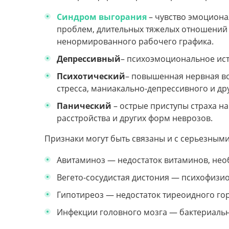
Синдром выгорания
– чувство эмоциона
проблем, длительных тяжелых отношений и
ненормированного рабочего графика.
Депрессивный
– психоэмоциональное ист
Психотический
– повышенная нервная во
стресса, маниакально-депрессивного и дру
Панический
– острые приступы страха на
расстройства и других форм неврозов.
Признаки могут быть связаны и с серьезны
Авитаминоз — недостаток витаминов, нео
Вегето-сосудистая дистония — психофизи
Гипотиреоз — недостаток тиреоидного г
Инфекции головного мозга — бактериально