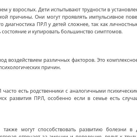
 чем у взрослых. Дети испытывают трудности в установл
мой причины. Они могут проявлять импульсивное пов
то диагностика ПРЛ у детей сложнее, так как личностн
 состояние и купировать большинство симптомов.
 под воздействием различных факторов. Это комплексное
 психологических причин.
Л часто есть родственники с аналогичными психически
иск развития ПРЛ, особенно если в семье есть случа
 также могут способствовать развитию болезни в 
торая отвечает за эмоции и поведение, ведут к тру