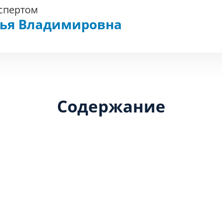
кспертом
фья Владимировна
Содержание