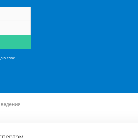
даю свое
оведения
кспертом