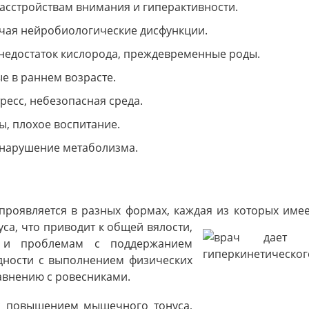
асстройствам внимания и гиперактивности.
ючая нейробиологические дисфункции.
 недостаток кислорода, преждевременные роды.
е в раннем возрасте.
ресс, небезопасная среда.
, плохое воспитание.
 нарушение метаболизма.
проявляется в разных формах, каждая из которых име
а, что приводит к общей вялости,
й и проблемам с поддержанием
удности с выполнением физических
авнению с ровесниками.
 с повышением мышечного тонуса,