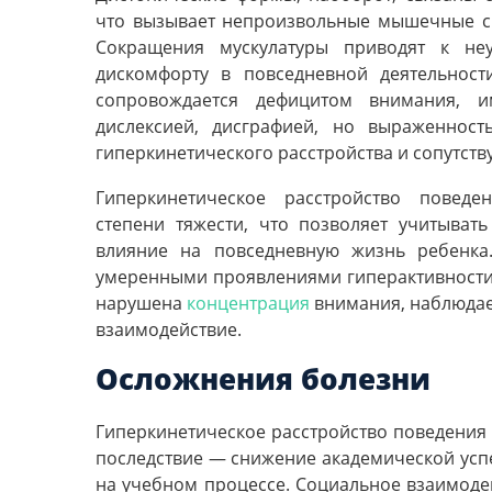
что вызывает непроизвольные мышечные с
Сокращения мускулатуры приводят к не
дискомфорту в повседневной деятельност
сопровождается дефицитом внимания, им
дислексией, дисграфией, но выраженност
гиперкинетического расстройства и сопутст
Гиперкинетическое расстройство поведе
степени тяжести, что позволяет учитыват
влияние на повседневную жизнь ребенка.
умеренными проявлениями гиперактивности,
нарушена
концентрация
внимания, наблюдает
взаимодействие.
Осложнения болезни
Гиперкинетическое расстройство поведения 
последствие — снижение академической успе
на учебном процессе. Социальное взаимодей